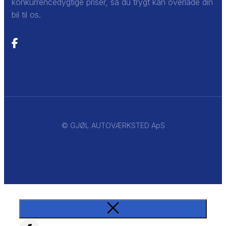
konkurrencedygtige priser, så du trygt kan overlade din
bil til os.
© GJØL AUTOVÆRKSTED ApS