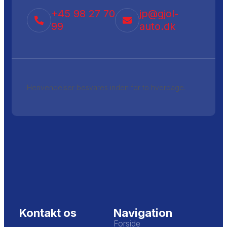
+45 98 27 70
jp@gjol-
99
auto.dk
Henvendelser besvares inden for to hverdage.
Kontakt os
Navigation
Forside