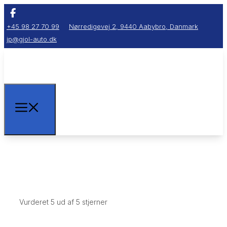
+45 98 27 70 99
Nørredigevej 2, 9440 Aabybro, Danmark
jp@gjol-auto.dk
Vurderet 5 ud af 5 stjerner