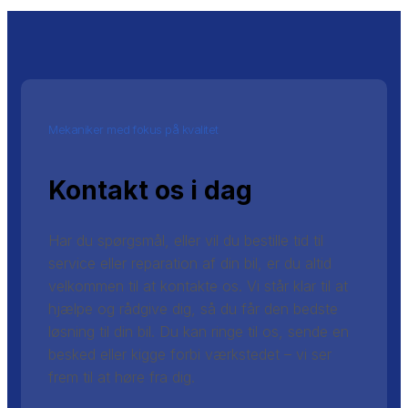
Mekaniker med fokus på kvalitet
Kontakt os i dag
Har du spørgsmål, eller vil du bestille tid til
service eller reparation af din bil, er du altid
velkommen til at kontakte os. Vi står klar til at
hjælpe og rådgive dig, så du får den bedste
løsning til din bil. Du kan ringe til os, sende en
besked eller kigge forbi værkstedet – vi ser
frem til at høre fra dig.